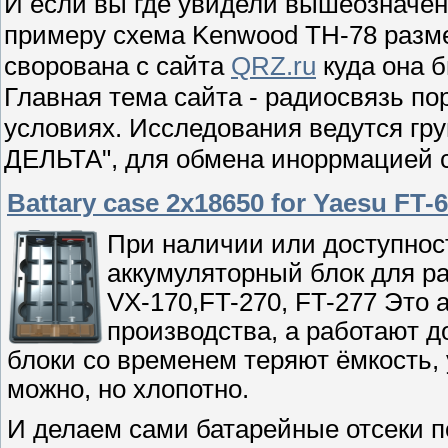
И если вы где увидели вышеозначену
примеру схема Kenwood TH-78 раз
сворована с сайта
QRZ.ru
куда она б
Главная тема сайта - радиосвязь по
условиях. Исследования ведутся гр
ДЕЛЬТА", для обмена иноррмацией с
Battary case 2x18650 for Yaesu FT-6
При наличии или доступнос
аккумуляторный блок для ра
VX-170,FT-270, FT-277 Это а
производства, а работают д
блоки со временем теряют ёмкость, 
можно, но хлопотно.
И делаем сами батарейные отсеки п