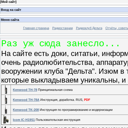
[
Мой сайт
]
Вход на сайт
Меню сайта
Главная страница
Радиостанции
Радиоклуб Дельта
Отчёты, совет
Раз уж сюда занесло...
На сайте есть доки, ситатьи, инфор
очень радиолюбительства, аппарат
вооружении клуба "Дельта". Изюм в
которые выкладываем уникальны, и 
Kenwood TH-78
Принципиальная схема
Kenwood TH-78A
Инструкция, доработка. RUS,
PDF
Kenwood TK-208
Инструкция по програмированию и модернизации
Icom IC-H19S1
Пользовательская инструкция